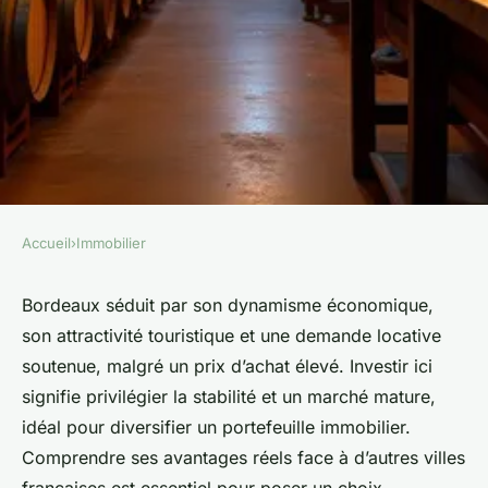
Accueil
›
Immobilier
IMMOBILIER
Bordeaux : l'opportunité
Bordeaux séduit par son dynamisme économique,
son attractivité touristique et une demande locative
d'investir intelligemment en
soutenue, malgré un prix d’achat élevé. Investir ici
france
signifie privilégier la stabilité et un marché mature,
idéal pour diversifier un portefeuille immobilier.
Emma
•
4 décembre 2025
•
7 min de lecture
Comprendre ses avantages réels face à d’autres villes