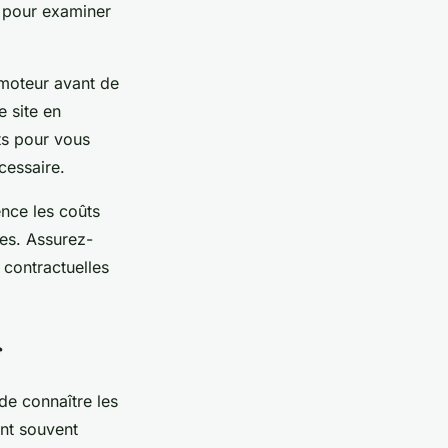
r pour examiner
romoteur avant de
 site en
ts pour vous
cessaire.
ence les coûts
ues. Assurez-
 contractuelles
l de connaître les
nt souvent