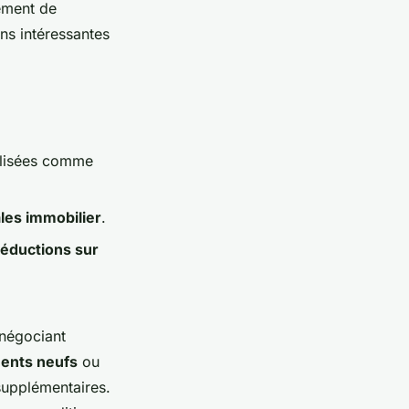
ement de
ns intéressantes
alisées comme
ales immobilier
.
réductions sur
négociant
ments neufs
ou
supplémentaires.