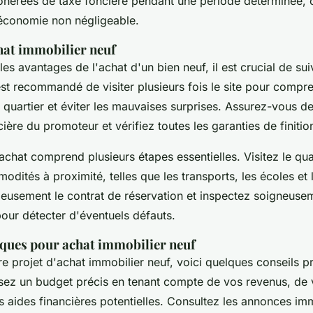
onérées de taxe foncière pendant une période déterminée, 
économie non négligeable.
chat immobilier neuf
es avantages de l'achat d'un bien neuf, il est crucial de sui
est recommandé de visiter plusieurs fois le site pour compr
quartier et éviter les mauvaises surprises. Assurez-vous de l
ncière du promoteur et vérifiez toutes les garanties de finiti
chat comprend plusieurs étapes essentielles. Visitez le qua
odités à proximité, telles que les transports, les écoles e
eusement le contrat de réservation et inspectez soigneusem
pour détecter d'éventuels défauts.
iques pour achat immobilier neuf
re projet d'achat immobilier neuf, voici quelques conseils p
ssez un budget précis en tenant compte de vos revenus, de 
 aides financières potentielles. Consultez les annonces imm