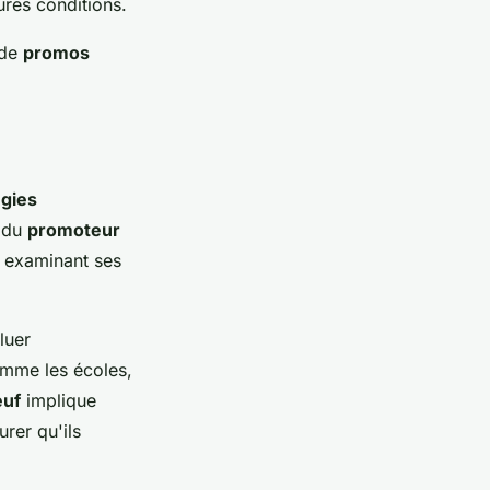
ures conditions.
 de
promos
égies
x du
promoteur
n examinant ses
luer
omme les écoles,
euf
implique
rer qu'ils