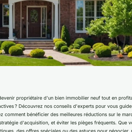
 votre agence
venir propriétaire d'un bien immobilier neuf tout en profit
actives ? Découvrez nos conseils d'experts pour vous guide
rix promo
z comment bénéficier des meilleures réductions sur le mar
stratégie d'acquisition, et éviter les pièges fréquents. Que 
tiques, des offres spéciales ou des astuces pour négocier, 