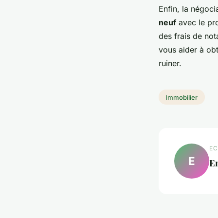
Enfin, la négoci
neuf
avec le pr
des frais de no
vous aider à obt
ruiner.
Immobilier
EC
E
E