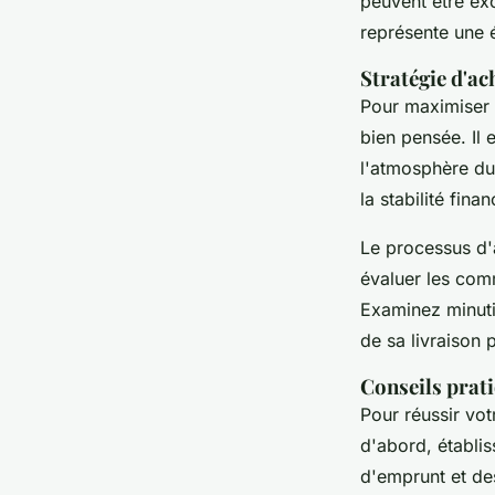
peuvent être ex
représente une 
Stratégie d'a
Pour maximiser l
bien pensée. Il 
l'atmosphère du 
la stabilité fina
Le processus d'a
évaluer les comm
Examinez minuti
de sa livraison 
Conseils prat
Pour réussir vot
d'abord, établi
d'emprunt et des