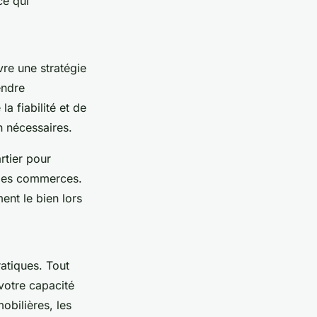
ce qui
vre une stratégie
endre
a fiabilité et de
on nécessaires.
rtier pour
t les commerces.
ent le bien lors
ratiques. Tout
votre capacité
obilières, les