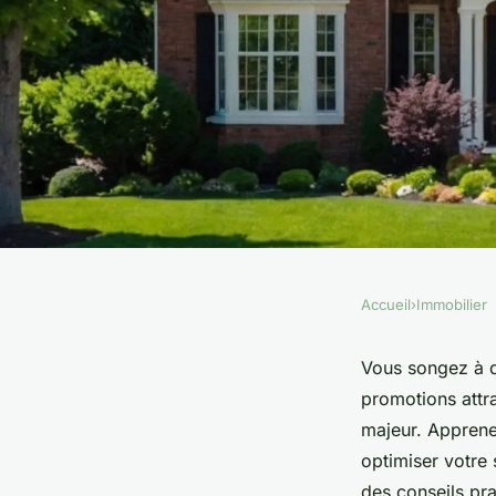
Accueil
›
Immobilier
IMMOBILIER
Conseils experts de
Vous songez à de
promotions attr
immobilier neuf à p
majeur. Apprene
optimiser votre 
des conseils pra