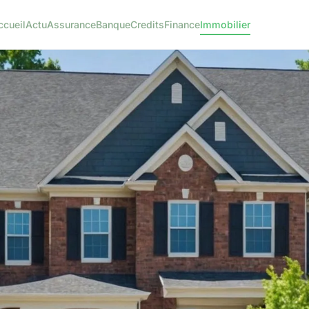
ccueil
Actu
Assurance
Banque
Credits
Finance
Immobilier