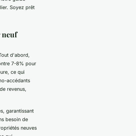
lier. Soyez prêt
 neuf
 Tout d'abord,
contre 7-8% pour
ure, ce qui
imo-accédants
 de revenus,
s, garantissant
ans besoin de
propriétés neuves