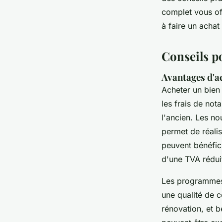
Emma
•
24 septembre 2025
•
4 min de lecture
complet vous off
à faire un acha
Conseils p
Avantages d'a
Acheter un bien 
les frais de not
l'ancien. Les no
permet de réali
peuvent bénéfici
d'une TVA rédui
Les programmes 
une qualité de c
rénovation, et b